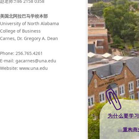
赵老师∶186 2158 0358
美国北阿拉巴马学校本部
University of North Alabama
College of Business
Carnes, Dr. Gregory A. Dean
Phone: 256.765.4261
E-mail: gacarnes@una.edu
Website: www.una.edu
为什么要学习
—重构商