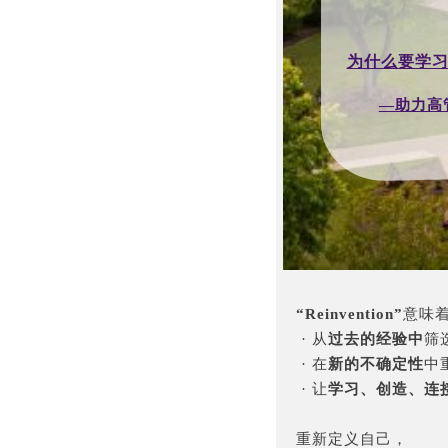
为什么要学
—助力高
“Reinvention”
意味
· 从
过去的经验中
筛
· 在
新的不确定性
中
· 让
学习、创造、连
重新定义自己，