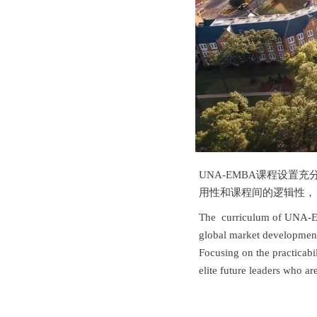
UNA-EMBA课程设
用性和课程间的逻辑性，
The curriculum of UNA-EMB
global market developmen
Focusing on the practicabil
elite future leaders who ar