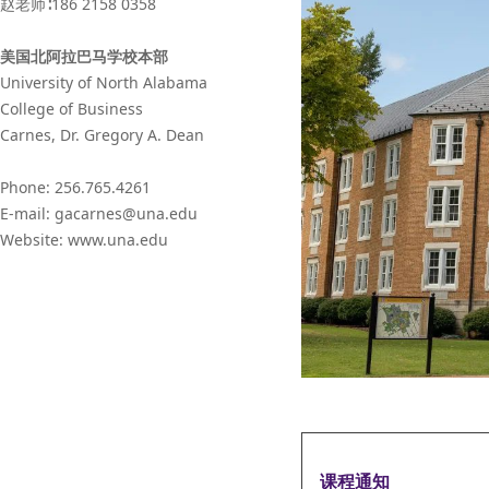
赵老师∶186 2158 0358
美国北阿拉巴马学校本部
University of North Alabama
College of Business
Carnes, Dr. Gregory A. Dean
Phone: 256.765.4261
E-mail: gacarnes@una.edu
Website: www.una.edu
课程通知